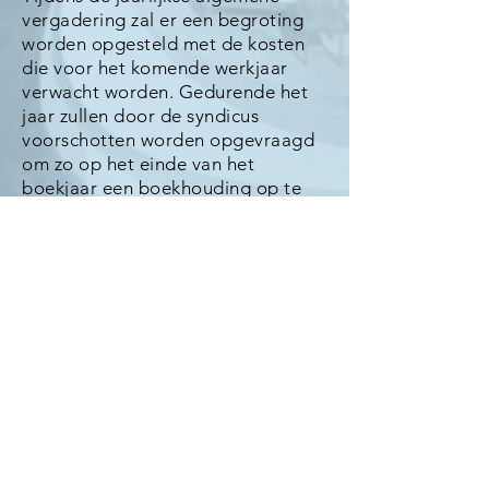
vergadering zal er een begroting
worden opgesteld met de kosten
die voor het komende werkjaar
verwacht worden. Gedurende het
jaar zullen door de syndicus
voorschotten worden opgevraagd
om zo op het einde van het
boekjaar een boekhouding op te
maken van de VME. In deze
boekhouding worden de kosten
afgemeten tegenover de inkomsten
(voorschotten mede-eigenaars) en
zal er een afrekening worden
opgemaakt per kavel per mede-
eigenaar met een precieze
verdeling van de kosten volgens de
vooropgestelde verdeelsleutel uit
de basisakte.
De boekhouding van een werkjaar